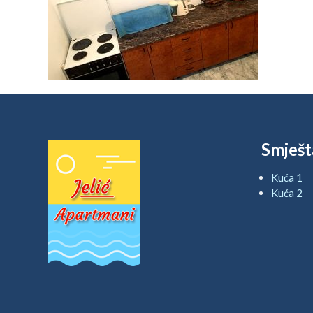
Smješt
Kuća 1
Kuća 2