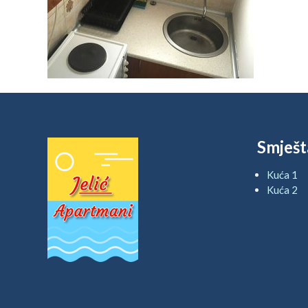
Smješt
Kuća 1
Kuća 2