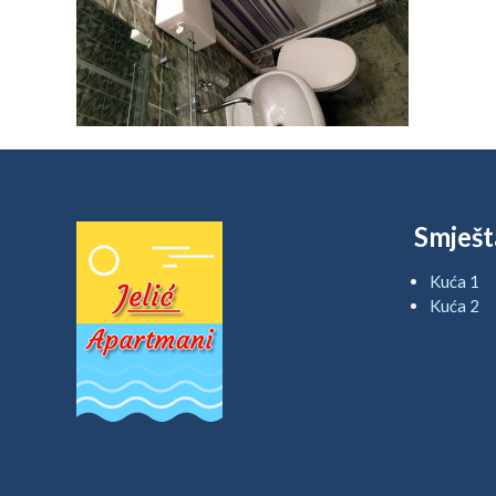
Smješt
Kuća 1
Kuća 2