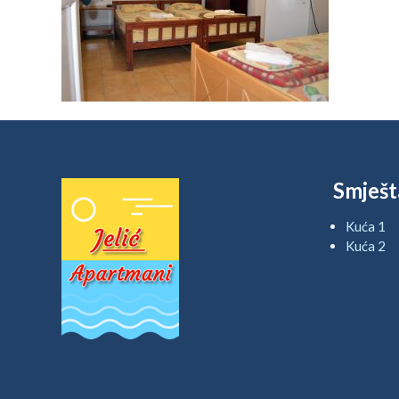
Smješt
Kuća 1
Kuća 2