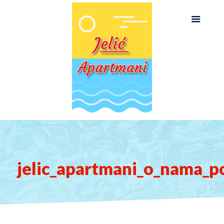
jelic_apartmani_o_nama_p