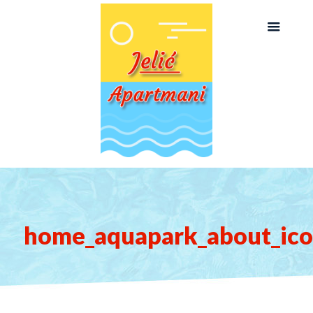
home_aquapark_about_ic